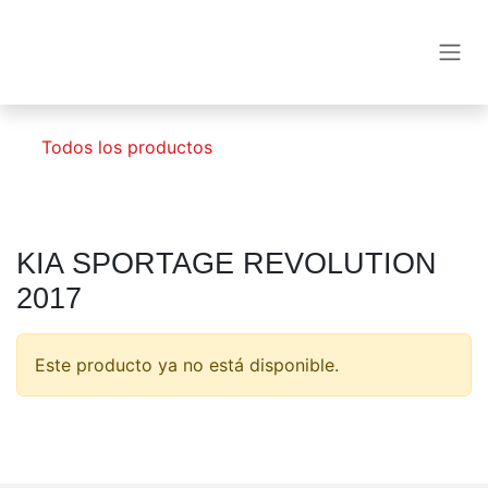
Ir al contenido
Todos los productos